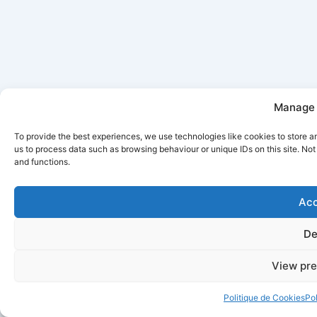
Manage 
To provide the best experiences, we use technologies like cookies to store a
us to process data such as browsing behaviour or unique IDs on this site. No
and functions.
Acc
De
View pre
Politique de Cookies
Pol