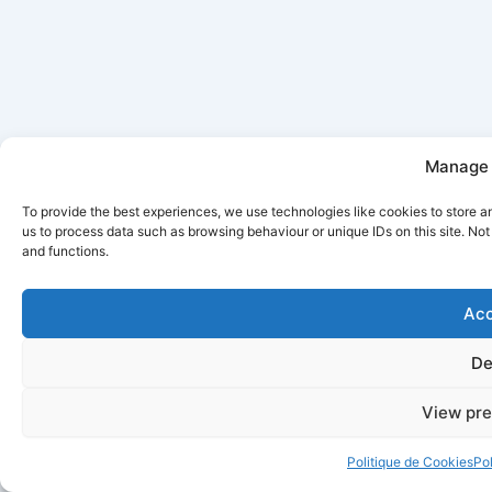
Manage 
To provide the best experiences, we use technologies like cookies to store a
us to process data such as browsing behaviour or unique IDs on this site. No
and functions.
Acc
De
View pre
Politique de Cookies
Pol