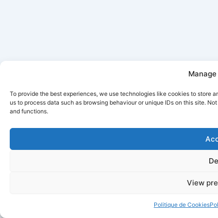
Manage 
To provide the best experiences, we use technologies like cookies to store a
us to process data such as browsing behaviour or unique IDs on this site. No
and functions.
Acc
De
View pre
Politique de Cookies
Pol