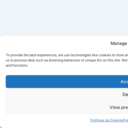
Manage 
To provide the best experiences, we use technologies like cookies to store a
us to process data such as browsing behaviour or unique IDs on this site. No
and functions.
Acc
De
View pre
Politique de Cookies
Pol